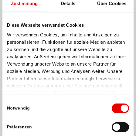
Zustimmung
Details
Über Cookies
Mitarbeitern dynamisch weiterentwickeln
und den erfolgreichen Weg konsequent
fortsetzen“, freut sich Gerhard Fontan auf die
Diese Webseite verwendet Cookies
kommenden Jahre im Vorstand der RMA.
Wir verwenden Cookies, um Inhalte und Anzeigen zu
„Wir wollen künftig unsere regionale und
personalisieren, Funktionen für soziale Medien anbieten
lokale Kompetenz noch besser nutzen und
zu können und die Zugriffe auf unsere Website zu
verstärkt in die Rolle des Gestalters
analysieren. Außerdem geben wir Informationen zu Ihrer
schlüpfen. Wir berichten nicht nur über die
Verwendung unserer Website an unsere Partner für
Geschehnisse in Österreich, wir wollen die
soziale Medien, Werbung und Analysen weiter. Unsere
Menschen in allen Regionen des Landes
Partner führen diese Informationen möglicherweise mit
zusammenbringen“, erklärt Georg
weiteren Daten zusammen, die Sie ihnen bereitgestellt
Doppelhofer die Vorhaben.
haben oder die sie im Rahmen Ihrer Nutzung der Dienste
Die Regionalmedien Austria AG ist ein 50/50
gesammelt haben.
Einwilligungsauswahl
Joint-Venture der Moser Holding AG und der
Notwendig
Styria Media Group AG. Gerhard Fontan ist
seit März 2017 Vorstand der Regionalmedien
Präferenzen
Austria AG, Georg Doppelhofer seit Oktober