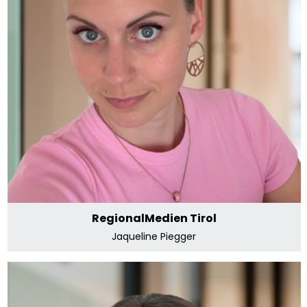
RegionalMedien Tirol
Jaqueline Piegger
E-Mail senden
RegionalMedien Tirol
Jaqueline Piegger