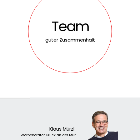
Team
guter Zusammenhalt
Lorem
ipsum
dolor
sit
amet,
consectetur
adi
vehicula.
In
tincidunt
nisi
id
neque
sodales,
qui
elementum
hendrerit
puru
Klaus Mürzl
Werbeberater, Bruck an der Mur