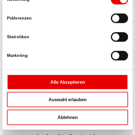
Präferenzen
Statistiken
RegionalMedien Austria
Marketing
Julia Scherzer, BA
E-Mail senden
Alle Akzeptieren
Auswahl erlauben
Ablehnen