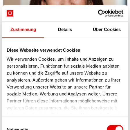
RegionalMedien Austria
Mag. Marlene Meister-Steyer
Zustimmung
Details
Über Cookies
E-Mail senden
Diese Webseite verwendet Cookies
Wir verwenden Cookies, um Inhalte und Anzeigen zu
personalisieren, Funktionen für soziale Medien anbieten
zu können und die Zugriffe auf unsere Website zu
analysieren. Außerdem geben wir Informationen zu Ihrer
Verwendung unserer Website an unsere Partner für
RegionalMedien Austria
soziale Medien, Werbung und Analysen weiter. Unsere
Partner führen diese Informationen möglicherweise mit
Mag. Marlene Meister-Steyer
weiteren Daten zusammen, die Sie ihnen bereitgestellt
haben oder die sie im Rahmen Ihrer Nutzung der Dienste
gesammelt haben.
Einwilligungsauswahl
Notwendig