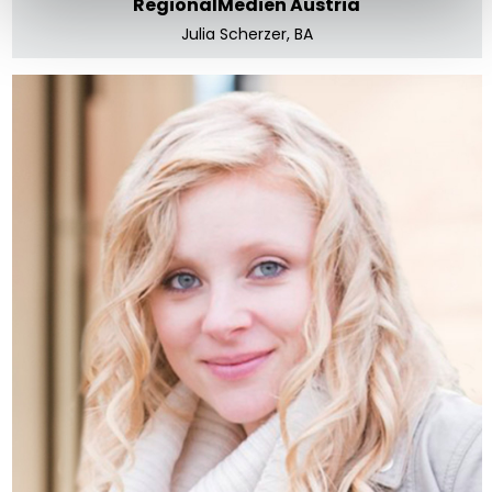
RegionalMedien Austria
Julia Scherzer, BA
RegionalMedien Burgenland & Steiermark
Mag. Martina Breithofer-Steindl
E-Mail senden