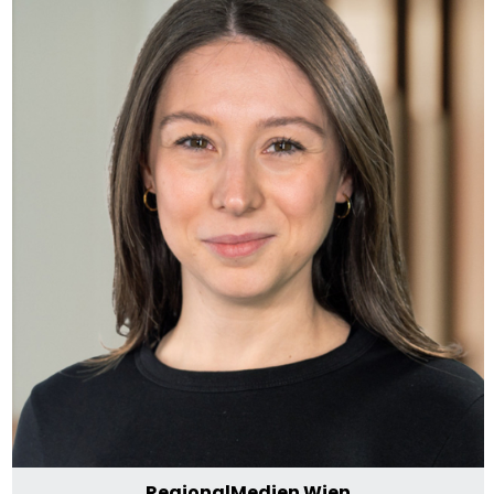
RegionalMedien Wien
Lisa Schertler
E-Mail senden
+43 664 80 666 5084
RegionalMedien Wien