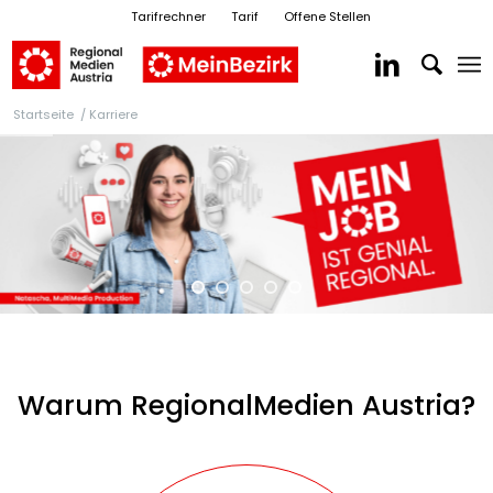
Tarifrechner
Tarif
Offene Stellen
Next slide
Lorem
ipsum
dolor
sit
amet,
consectetur
adipiscing
elit.
Sed
sagittis
lobortis
Startseite
/
Karriere
vehicula.
In
tincidunt
nisi
id
neque
sodales,
quis
placerat
arcu
ullamcorper.
Duis
elementum
hendrerit
purus
et
molestie.
Warum RegionalMedien Austria?