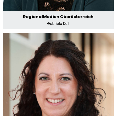
RegionalMedien Oberösterreich
Gabriele Koll
RegionalMedien Salzburg
Stephanie Kastlunger-Kiraly
E-Mail senden