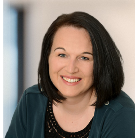
RegionalMedien Oberösterreich
Gabriele Koll
E-Mail senden
+43/664 80 666 7847