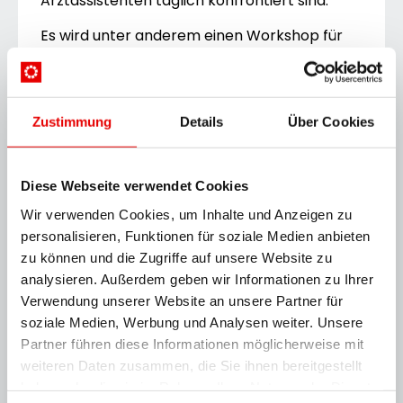
Arztassistenten täglich konfrontiert sind.
Es wird unter anderem einen Workshop für
den Umgang mit von Alzheimerdemenz
betroffenen Patienten geben, ein weiterer
Workshop wird dem Thema „Blutabnahme”
Zustimmung
Details
Über Cookies
gewidmet. Auch sehr aktuelle Themen wie
„Wie gehe ich mit Impfgegnern um?” werden
angesprochen. Die hochkarätigen
Diese Webseite verwendet Cookies
Vortragenden aus der Forschung und Praxis
Wir verwenden Cookies, um Inhalte und Anzeigen zu
werden über die neuen Entwicklungen im
personalisieren, Funktionen für soziale Medien anbieten
Bereich „Therapie bei Gelenksschmerzen”
zu können und die Zugriffe auf unsere Website zu
und „Darmgesundheit” informieren.
analysieren. Außerdem geben wir Informationen zu Ihrer
Verwendung unserer Website an unsere Partner für
Die Tagung findet am Samstag, 15. Juni, in der
soziale Medien, Werbung und Analysen weiter. Unsere
Villa Blanka statt und richtet sich nicht nur an
Partner führen diese Informationen möglicherweise mit
BdA-Mitglieder. Das gesamte Programm und
weiteren Daten zusammen, die Sie ihnen bereitgestellt
Details zur Anmeldung sind auf
haben oder die sie im Rahmen Ihrer Nutzung der Dienste
www.arztassistenz.at
zu finden.