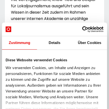
für Lokaljournalismus ausgeführt und sein
Wissen in dieser Zeit zudem im Rahmen
unserer internen Akademie an unzählige
junge Kolleginnen und Kollegen
weitergegeben. Wir bedanken uns bei ihm für
sein langjähriges Engagement im
Zustimmung
Details
Über Cookies
Unternehmen.”
Christian Uchann (62) ist seit 2000
Chefredakteur der RegionalMedien
Diese Webseite verwendet Cookies
Burgenland und in dieser Funktion
seit 2019
Wir verwenden Cookies, um Inhalte und Anzeigen zu
für die Unternehmensgruppe im Presserat
personalisieren, Funktionen für soziale Medien anbieten
aktiv. Seit 2011 ist er zudem Prokurist der
zu können und die Zugriffe auf unsere Website zu
Bezirksblätter Burgenland Verlag GmbH. In
analysieren. Außerdem geben wir Informationen zu Ihrer
seiner journalistischen Laufbahn war
Verwendung unserer Website an unsere Partner für
soziale Medien, Werbung und Analysen weiter. Unsere
Christian Uchann zuvor als leitender
Partner führen diese Informationen möglicherweise mit
Redakteur bei „täglich Alles” und der
weiteren Daten zusammen, die Sie ihnen bereitgestellt