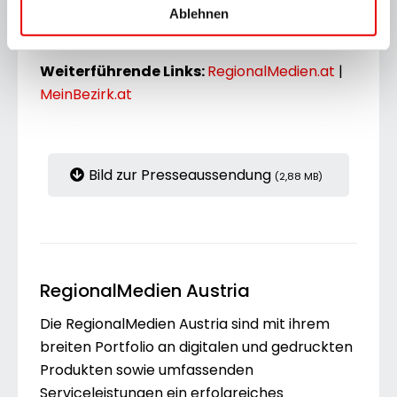
© RegionalMedien Burgenland | Der Abdruck
Ablehnen
ist für Pressezwecke honorarfrei.
Weiterführende Links:
RegionalMedien.at
|
MeinBezirk.at
Bild zur Presseaussendung
(2,88 MB)
RegionalMedien Austria
Die RegionalMedien Austria sind mit ihrem
breiten Portfolio an digitalen und gedruckten
Produkten sowie umfassenden
Serviceleistungen ein erfolgreiches