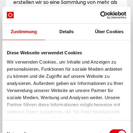
erstellen wir so eine Sammlung von mehr als
100 Natur-Lieblingsorten in ganz Österreich –
die perfekte Inspirationsquelle für weitere
Naturerlebnisse”, schwärmt Kerstin
Zustimmung
Details
Über Cookies
Traschler, Leiterin Marketing und
Kommunikation, von der Natur-Initiative.
„Warum wir das tun? Ganz klar: Aus Liebe zur
Diese Webseite verwendet Cookies
Region.”
Wir verwenden Cookies, um Inhalte und Anzeigen zu
Die Teilnahme ist noch bis inklusive 6. Juli
personalisieren, Funktionen für soziale Medien anbieten
2022 unter
MeinBezirk.at/Lieblingsort
zu können und die Zugriffe auf unsere Website zu
möglich. Ab August 2022 sind die
analysieren. Außerdem geben wir Informationen zu Ihrer
ausgewählten Lieblingsorte in der Natur der
Verwendung unserer Website an unsere Partner für
soziale Medien, Werbung und Analysen weiter. Unsere
jeweiligen Bezirke auf einer interaktiven Karte
Partner führen diese Informationen möglicherweise mit
auf
MeinBezirk.at/Lieblingsort
für alle User
weiteren Daten zusammen, die Sie ihnen bereitgestellt
verfügbar.
haben oder die sie im Rahmen Ihrer Nutzung der Dienste
gesammelt haben.
Einwilligungsauswahl