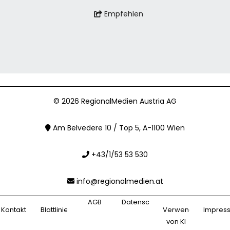
Empfehlen
© 2026 RegionalMedien Austria AG
Am Belvedere 10 / Top 5, A-1100 Wien
+43/1/53 53 530
info@regionalmedien.at
AGB
Datenschutz
Kontakt
Blattlinie
Verwendung
Impres
von KI