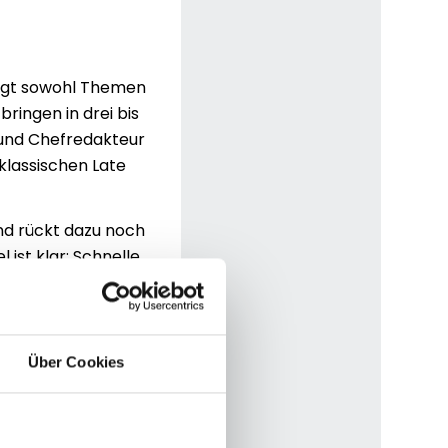
ingt sowohl Themen
ringen in drei bis
 und Chefredakteur
 klassischen Late
und rückt dazu noch
 ist klar: Schnelle
eraktivität mit
r Teil von „Näher
elevante Themen in
n analysieren. Hinzu
Über Cookies
kteurinnen und