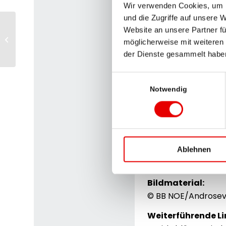
Wir verwenden Cookies, um I
Zeitung, die 
und die Zugriffe auf unsere 
„‚Näher dran!‘ soll
Website an unsere Partner fü
Regionalmedien Austria (RMA)
möglicherweise mit weiteren
Woche geben. Wer me
wieder mit höchster Printauflage*
der Dienste gesammelt habe
meinbezirk espress
die klassische Zei
Einwilligungsauswahl
werden wird“, sagt C
Notwendig
„Näher dran! Die Ni
Ausgespielt wird di
ihrer Lokalausgaben
Die Bezirksblätter 
Ablehnen
29 Regionalausgabe
Bildmaterial:
© BB NOE/Androsevic
Weiterführende Li