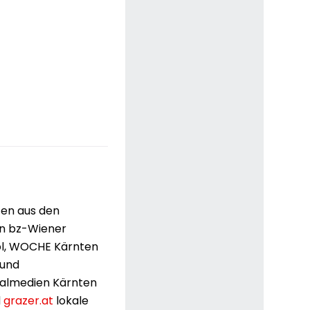
ten aus den
en bz-Wiener
rol, WOCHE Kärnten
 und
nalmedien Kärnten
d
grazer.at
lokale