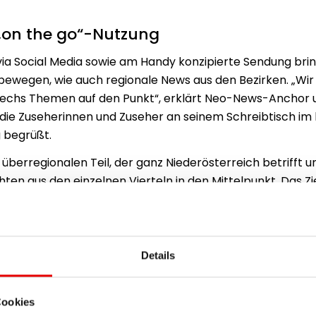
 „on the go“-Nutzung
 via Social Media sowie am Handy konzipierte Sendung br
bewegen, wie auch regionale News aus den Bezirken. „Wir b
u sechs Themen auf den Punkt“, erklärt Neo-News-Anchor
er die Zuseherinnen und Zuseher an seinem Schreibtisch im
 begrüßt.
 überregionalen Teil, der ganz Niederösterreich betrifft 
en aus den einzelnen Vierteln in den Mittelpunkt. Das Ziel
formation auf allen Kanälen.“ Fixer Bestandteil ist die Int
Durch Umfragen und Mitmach-Aktionen sollen unsere Use
redakteur-Stellvertreterin Karin Zeiler wiederum wird r
chtige Entscheidungen im NÖ Landtag als Korrespondenti
Details
eiträge direkt aus den Bezirken, die von unseren Reda
lt werden.
Cookies