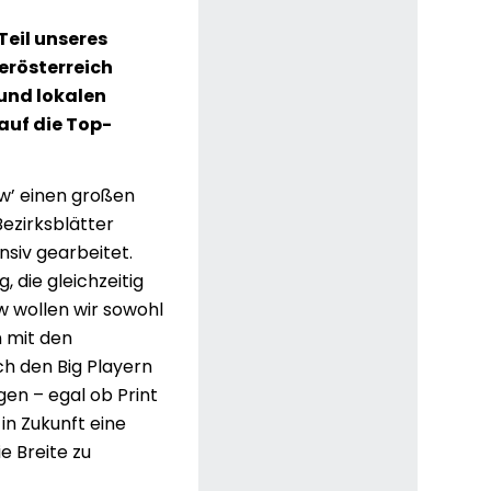
Teil unseres
erösterreich
 und lokalen
auf die Top-
w’ einen großen
Bezirksblätter
siv gearbeitet.
die gleichzeitig
w wollen wir sowohl
n mit den
ch den Big Playern
gen – egal ob Print
in Zukunft eine
e Breite zu