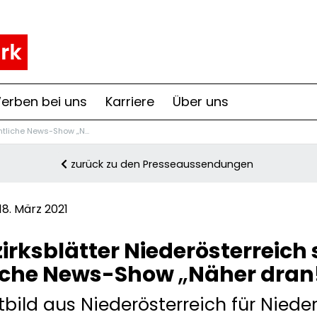
erben bei uns
Karriere
Über uns
ntliche News-Show „N...
zurück zu den Presseaussendungen
8. März 2021
zirksblätter Niederösterreich
„
iche News-Show
Näher dran
ild aus Niederösterreich für Nieder