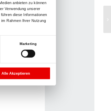
 Medien anbieten zu können
hrer Verwendung unserer
RM
n Überblick über die
 führen diese Informationen
ge
ie im Rahmen Ihrer Nutzung
irk.at
und in der
Un
Damit verzahnen wir
 immer wichtiger
Marketing
röffentlicht.
iederösterreich und
f
www.näherdran.tv
lich mit
Alle Akzeptieren