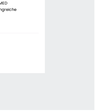
 MED
ngreiche