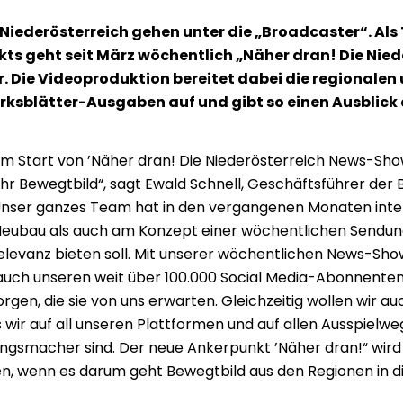
 Niederösterreich gehen unter die „Broadcaster“. Als 
s geht seit März wöchentlich „Näher dran! Die Nied
. Die Videoproduktion bereitet dabei die regionalen
irksblätter-Ausgaben auf und gibt so einen Ausblick 
m Start von ’Näher dran! Die Niederösterreich News-Sho
hr Bewegtbild“, sagt Ewald Schnell, Geschäftsführer der 
„Unser ganzes Team hat in den vergangenen Monaten inten
eubau als auch am Konzept einer wöchentlichen Sendung, 
levanz bieten soll. Mit unserer wöchentlichen News-Sho
 auch unseren weit über 100.000 Social Media-Abonnente
rgen, die sie von uns erwarten. Gleichzeitig wollen wir au
s wir auf all unseren Plattformen und auf allen Ausspielwe
ngsmacher sind. Der neue Ankerpunkt ’Näher dran!“ wird 
len, wenn es darum geht Bewegtbild aus den Regionen in di