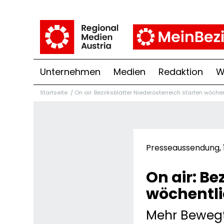
Unternehmen
Medien
Redaktion
W
Startseite
/
On air: Bezirksblätter Niederösterreich starten wöche
Presseaussendung, 1
On air: Be
wöchentl
Mehr Bewegtb