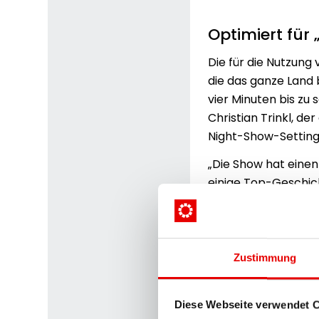
Optimiert für
Die für die Nutzung
die das ganze Land 
vier Minuten bis z
Christian Trinkl, d
Night-Show-Setting
„Die Show hat einen
einige Top-Geschicht
und unterhaltsame In
unserem Publikum. 
dran!“ werden. Chef
den Bezirken und wi
Zustimmung
kommen demnächst B
Redakteuren erstel
Diese Webseite verwendet 