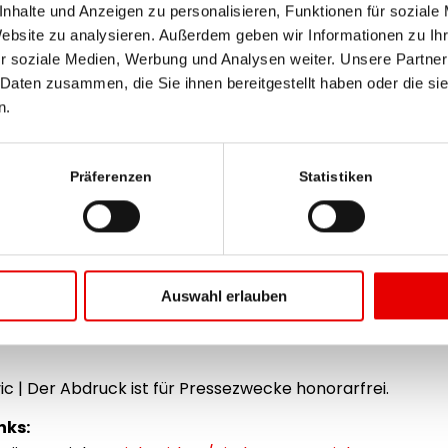
nhalte und Anzeigen zu personalisieren, Funktionen für soziale
bewegt
Website zu analysieren. Außerdem geben wir Informationen zu I
 das Leben in Niederösterreich abbilden und einen schnelle
r soziale Medien, Werbung und Analysen weiter. Unsere Partner
 Daten zusammen, die Sie ihnen bereitgestellt haben oder die s
hr wissen will, findet in der Print-Ausgabe, auf
meinbez
n.
o App alle weiteren Informationen zu den Geschichten. 
tung noch mehr mit dem Thema Bewegtbild, das in Zukunft
hristian Trinkl.
Präferenzen
Statistiken
ederösterreich News-Show“ wird künftig jeden Dienstag ve
e Sendung auf allen Facebook-Seiten der Bezirksblätter N
, auf youtube und optimiert für die Nutzung am Handy au
Niederösterreich, eine Marke der RMA, erscheinen wöchent
Auswahl erlauben
n.
 | Der Abdruck ist für Pressezwecke honorarfrei.
nks: