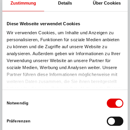
Zustimmung
Details
Über Cookies
Soziales Zusammenleben
Wirtschaftsinnovation
Diese Webseite verwendet Cookies
Nachhaltigkeit im Tourismus
Wir verwenden Cookies, um Inhalte und Anzeigen zu
Land- & Forstwirtschaft
personalisieren, Funktionen für soziale Medien anbieten
Bildung & Forschung
zu können und die Zugriffe auf unsere Website zu
Umweltschutz & Ressourcenmanagement
analysieren. Außerdem geben wir Informationen zu Ihrer
Verwendung unserer Website an unsere Partner für
Start-ups Salzburg
soziale Medien, Werbung und Analysen weiter. Unsere
Partner führen diese Informationen möglicherweise mit
Als Preisträger kommen kleine Vereine oder
weiteren Daten zusammen, die Sie ihnen bereitgestellt
einzelne Privatpersonen genauso in Frage,
haben oder die sie im Rahmen Ihrer Nutzung der Dienste
wie etwa große Betriebe, Unternehmen,
gesammelt haben.
Einwilligungsauswahl
Organisationen oder Institutionen. Einzige
Notwendig
Bedingung ist: Die Initiative trägt durch
besonderes Engagement zur Lebensqualität
in der Region und somit für das Bundesland
Präferenzen
Salzburg bei.