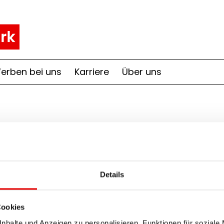
erben bei uns
Karriere
Über uns
Details
Cookies
RegionalMedien Oberösterreich
nhalte und Anzeigen zu personalisieren, Funktionen für soziale