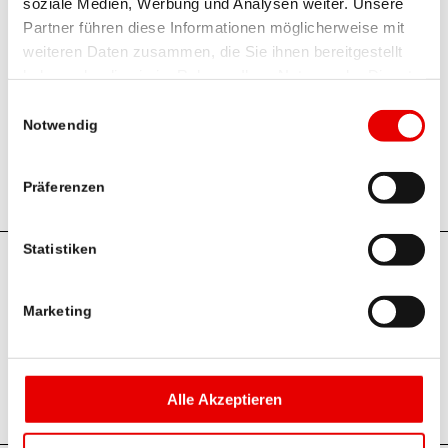
soziale Medien, Werbung und Analysen weiter. Unsere
E-Mail senden
Partner führen diese Informationen möglicherweise mit
weiteren Daten zusammen, die Sie ihnen bereitgestellt
haben oder die sie im Rahmen Ihrer Nutzung der Dienste
RegionalMedien Burgenland &
gesammelt haben.
Einwilligungsauswahl
Steiermark
Notwendig
Mag. Martina Breithofer-Steindl
Präferenzen
Statistiken
© 2026 RegionalMedien Austria AG
Am Belvedere 10 / Top 5, A-1100 Wien
Marketing
+43/1/53 53 530
Alle Akzeptieren
info@regionalmedien.at