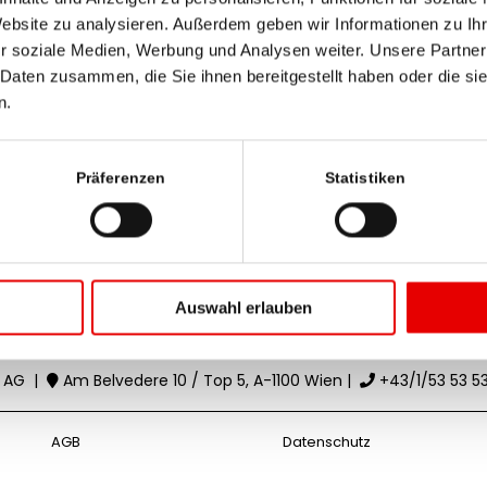
Website zu analysieren. Außerdem geben wir Informationen zu I
r soziale Medien, Werbung und Analysen weiter. Unsere Partner
E-Mail senden
 Daten zusammen, die Sie ihnen bereitgestellt haben oder die s
n.
Präferenzen
Statistiken
RegionalMedien Gesundheit
Emma Schösser
Auswahl erlauben
 AG
|
Am Belvedere 10 / Top 5, A-1100 Wien
|
+43/1/53 53 5
AGB
Datenschutz