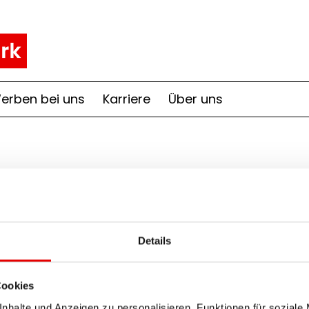
erben bei uns
Karriere
Über uns
Details
RegionalMedien Gesundheit
Cookies
Emma Schösser
nhalte und Anzeigen zu personalisieren, Funktionen für soziale