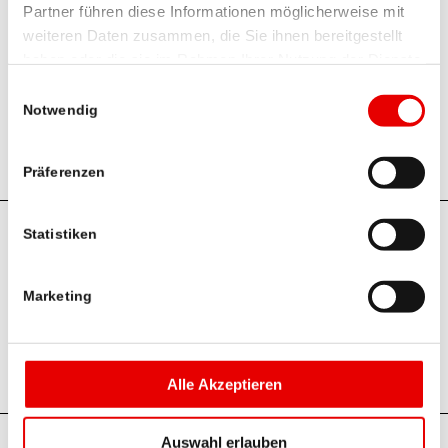
Partner führen diese Informationen möglicherweise mit
weiteren Daten zusammen, die Sie ihnen bereitgestellt
haben oder die sie im Rahmen Ihrer Nutzung der Dienste
gesammelt haben.
RegionalMedien Salzburg
Einwilligungsauswahl
Notwendig
Christoph Enengl
Präferenzen
© 2026 RegionalMedien Austria AG
Statistiken
Am Belvedere 10 / Top 5, A-1100 Wien
Marketing
+43/1/53 53 530
info@regionalmedien.at
Alle Akzeptieren
Kontakt
Auswahl erlauben